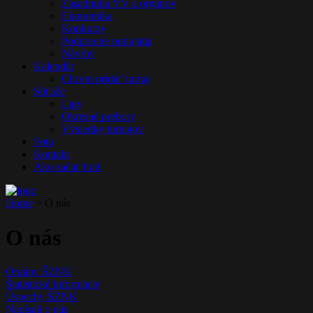
Zasadnutia VV a orgánov
Ekonomika
Konkurzy
Podporené podujatia
Návrhy
Kalendár
Chcem pridať turnaj
Súťaže
Ligy
Okresné prebory
Výsledky turnajov
Foto
Kontakt
Ako začať hrať
Home
>
O nás
O nás
Orgány ŠZNK
Štatistické informácie
Úspechy ŠZNK
Napísali o nás