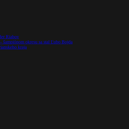
der Riabov
– šampiónom okresu sa stal Ľubo Bojda
rianskeho kraja