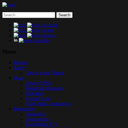
Search
for:
Facebook
Twitter
Google+
LinkedIn
Menu
Domov
Správy
Chcem pridať článok
O nás
Orgány ŠZNK
Štatistické informácie
Sieň slávy
Napísali o nás
Hráči, kluby, rozhodcovia
Dokumenty
Legislatíva
Upozornenia
Rozhodnutia ŠTK