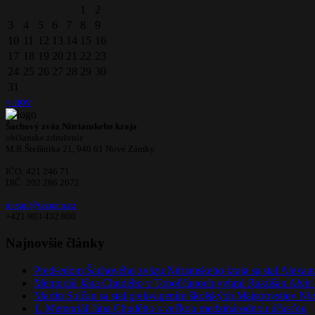
1
2
3
4
5
6
7
8
9
10
11
12
13
14
15
16
17
18
19
20
21
22
23
24
25
26
27
28
29
30
31
« nov
Šachový zväz Nitrianskeho kraja
občianske združenie
M.R.Štefánika 21, 940 61 Nové Zámky
IČO: 421 246 71
DIČ: 202 286 2072
naxan@seznam.cz
+421 903 432 800
Najnovšie články
Predsedom Šachového zväzu Nitrianskeho kraja sa stal Alexan
Memoriál Jána Chudého v Topoľčanoch vyhral Rakúšan Alvir 
Martin Solčan sa stal prekvapením školských Majstrovstiev Nit
1. Memoriál Jána Chudého s veľkou medzinárodnou účasťou