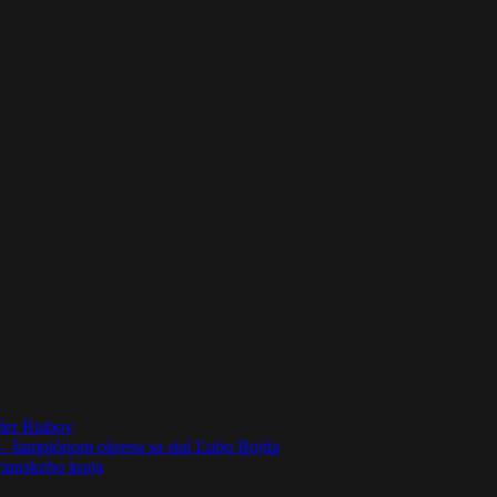
der Riabov
– šampiónom okresu sa stal Ľubo Bojda
rianskeho kraja