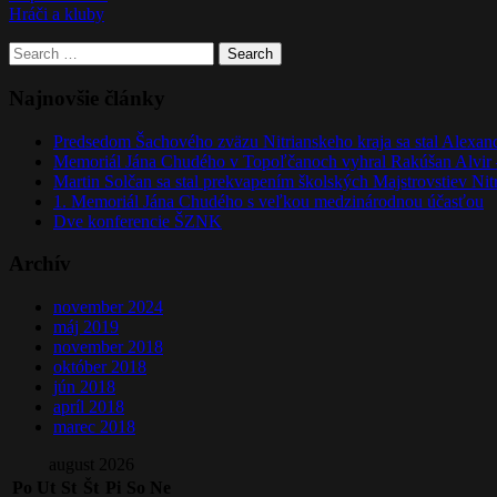
Hráči a kluby
Search
for:
Najnovšie články
Predsedom Šachového zväzu Nitrianskeho kraja sa stal Alexan
Memoriál Jána Chudého v Topoľčanoch vyhral Rakúšan Alvir 
Martin Solčan sa stal prekvapením školských Majstrovstiev Nit
1. Memoriál Jána Chudého s veľkou medzinárodnou účasťou
Dve konferencie ŠZNK
Archív
november 2024
máj 2019
november 2018
október 2018
jún 2018
apríl 2018
marec 2018
august 2026
Po
Ut
St
Št
Pi
So
Ne