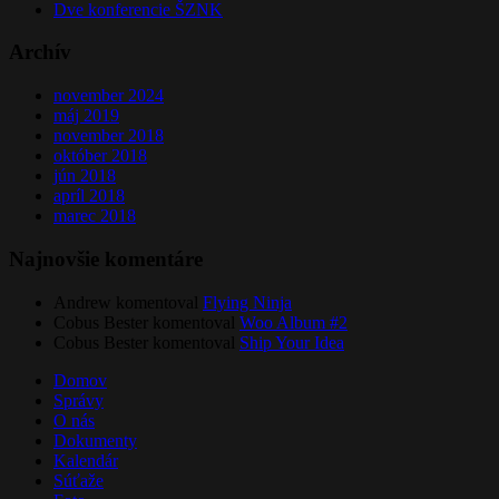
Dve konferencie ŠZNK
Archív
november 2024
máj 2019
november 2018
október 2018
jún 2018
apríl 2018
marec 2018
Najnovšie komentáre
Andrew
komentoval
Flying Ninja
Cobus Bester
komentoval
Woo Album #2
Cobus Bester
komentoval
Ship Your Idea
Domov
Správy
O nás
Dokumenty
Kalendár
Súťaže