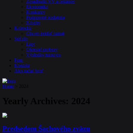
Zasadnutia VV a orgánov
Ekonomika
Konkurzy
Podporené podujatia
Návrhy
Kalendár
Chcem pridať turnaj
Súťaže
Ligy
Okresné prebory
Výsledky turnajov
Foto
Kontakt
Ako začať hrať
Home
>
2024
Yearly Archives:
2024
Predsedom Šachového zväzu