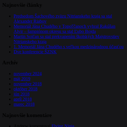
Najnovšie články
Predsedom Šachového zväzu Nitrianskeho kraja sa stal
Alexander Riabov
Memoriál Jána Chudého v Topoľčanoch vyhral Rakúšan
Alvir – šampiónom okresu sa stal Ľubo Bojda
Martin Solčan sa stal prekvapením školských Majstrovstiev
Nitrianskeho kraja
1. Memoriál Jána Chudého s veľkou medzinárodnou účasťou
Dve konferencie ŠZNK
Archív
november 2024
máj 2019
november 2018
október 2018
jún 2018
apríl 2018
marec 2018
Najnovšie komentáre
Andrew
komentoval
Flying Ninja