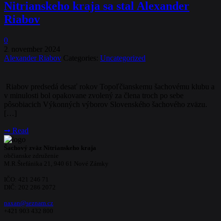
Nitrianskeho kraja sa stal Alexander
Riabov
0
2
november
2024
.
Alexander Riabov
Categories:
Uncategorized
Riabov predsedá desať rokov Topoľčianskemu šachovému klubu a
v minulosti bol opakovane zvolený za člena troch po sebe
pôsobiacich Výkonných výborov Slovenského šachového zväzu.
[…]
➞
Read
Šachový zväz Nitrianskeho kraja
občianske združenie
M.R.Štefánika 21, 940 61 Nové Zámky
IČO: 421 246 71
DIČ: 202 286 2072
naxan@seznam.cz
+421 903 432 800