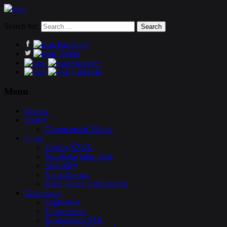
Search for:
Facebook
Twitter
Google+
LinkedIn
Menu
Domov
Správy
Chcem pridať článok
O nás
Orgány ŠZNK
Štatistické informácie
Sieň slávy
Napísali o nás
Hráči, kluby, rozhodcovia
Dokumenty
Legislatíva
Upozornenia
Rozhodnutia ŠTK