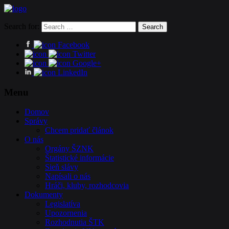
Search for:
Facebook
Twitter
Google+
LinkedIn
Menu
Domov
Správy
Chcem pridať článok
O nás
Orgány ŠZNK
Štatistické informácie
Sieň slávy
Napísali o nás
Hráči, kluby, rozhodcovia
Dokumenty
Legislatíva
Upozornenia
Rozhodnutia ŠTK