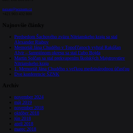
naxan@seznam.cz
+421 903 432 800
Najnovšie články
Predsedom Šachového zväzu Nitrianskeho kraja sa stal
Alexander Riabov
Memoriál Jána Chudého v Topoľčanoch vyhral Rakúšan
Alvir – šampiónom okresu sa stal Ľubo Bojda
Martin Solčan sa stal prekvapením školských Majstrovstiev
Nitrianskeho kraja
1. Memoriál Jána Chudého s veľkou medzinárodnou účasťou
Dve konferencie ŠZNK
Archív
november 2024
máj 2019
november 2018
október 2018
jún 2018
apríl 2018
marec 2018