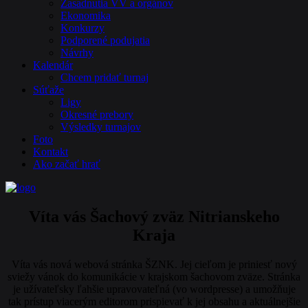
Zasadnutia VV a orgánov
Ekonomika
Konkurzy
Podporené podujatia
Návrhy
Kalendár
Chcem pridať turnaj
Súťaže
Ligy
Okresné prebory
Výsledky turnajov
Foto
Kontakt
Ako začať hrať
Víta vás Šachový zväz Nitrianskeho
Kraja
Víta vás nová webová stránka ŠZNK. Jej cieľom je priniesť nový
sviežy vánok do komunikácie v krajskom šachovom zväze. Stránka
je užívateľsky ľahšie upravovateľná (vo wordpresse) a umožňuje
tak prístup viacerým editorom prispievať k jej obsahu a aktuálnejšie